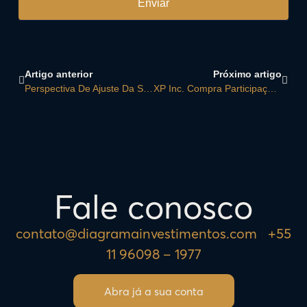
Enviar
Artigo anterior
Próximo artigo
Perspectiva De Ajuste Da Selic Segue Mesmo Com PIB Acima Do Esperado, Diz ABC Brasil
XP Inc. Compra Participação Na Gestora Giant Steps, Especializada Em Fundos Quantitativos
Fale conosco
contato@diagramainvestimentos.com
|
+55
11 96098 – 1977
Abra já a sua conta