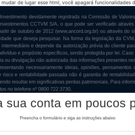
dar de lugar esse html, você apagará funcionalidades do
nvestimento devidamente registrada na Comissão de Valores
Investimentos CCTVM S/A, o que pode ser verificado através
artir de outubro de 2012 (www.ancord.org.br) ou através do 
idade que deseja pesquisar. Na forma da legislação da CVM, 
 intermediário e depende da autorização prévia do cliente pa
divíduo e propósito específicos, sendo protegida por lei. Cas
cópia ou divulgação não autorizada das informações presentes
resentando necessariamente ideias, opiniões, pensamentos 
risco e rentabilidade passada não é garantia de rentabilidad
endo resultar em significativas perdas patrimoniais. Para infor
tos no telefone nº 0800 722 3730.
a sua conta em poucos 
Preencha o formulário e siga as instruções abaixo