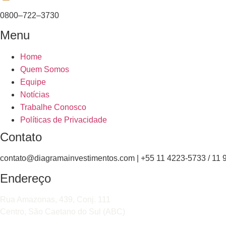
0800–722–3730
Menu
Home
Quem Somos
Equipe
Notícias
Trabalhe Conosco
Políticas de Privacidade
Contato
contato@diagramainvestimentos.com | +55 11 4223-5733 / 11
Endereço
Rua Amazonas, 439, Conj. 111
Centro, São Caetano do Sul (ABC)