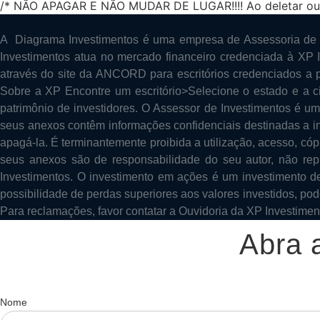
/* NÃO APAGAR E NÃO MUDAR DE LUGAR!!!! Ao deletar ou mu
A Diagrama Investimentos é uma empresa de Assessoria de I
Investimentos atua no mercado financeiro credenciada à XP 
através do site da ANCORD para escritórios credenciados a p
Sobre a XP Encontre um escritório>Selecione o estado e a c
patrimônio de investidores. O Assessor de Investimentos é um
seus anexos contêm informações confidenciais destinadas a in
apagá-la. É terminantemente proibida a utilização, acesso, 
seus anexos são de responsabilidade do seu autor, não rep
Investimentos. O investimento em ações é um investimento de 
possibilidade de perdas superiores aos valores investidos, pod
Para reclamações, favor contatar a Ouvidoria da XP Investimen
Abra 
Nome