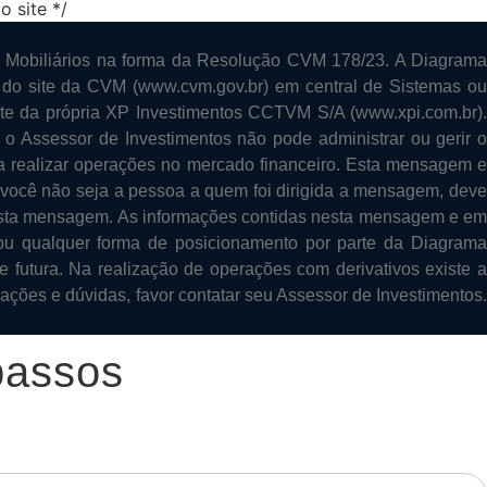
 site */
 Mobiliários na forma da Resolução CVM 178/23. A Diagrama
 do site da CVM (www.cvm.gov.br) em central de Sistemas ou
site da própria XP Investimentos CCTVM S/A (www.xpi.com.br).
o Assessor de Investimentos não pode administrar ou gerir o
ra realizar operações no mercado financeiro. Esta mensagem e
o você não seja a pessoa a quem foi dirigida a mensagem, deve
 nesta mensagem. As informações contidas nesta mensagem e em
ou qualquer forma de posicionamento por parte da Diagrama
e futura. Na realização de operações com derivativos existe a
mações e dúvidas, favor contatar seu Assessor de Investimentos.
passos