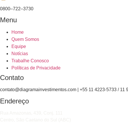
0800–722–3730
Menu
Home
Quem Somos
Equipe
Notícias
Trabalhe Conosco
Políticas de Privacidade
Contato
contato@diagramainvestimentos.com | +55 11 4223-5733 / 11
Endereço
Rua Amazonas, 439, Conj. 111
Centro, São Caetano do Sul (ABC)