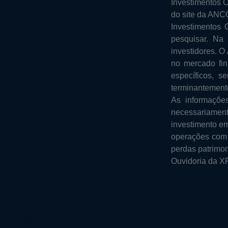
Investimentos 
do site da ANCO
Investimentos 
pesquisar. Na
investidores. O
no mercado fin
específicos, 
terminantement
As informaçõe
necessariament
investimento em
operações com d
perdas patrimon
Ouvidoria da XP
Abrir bate-papo