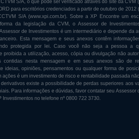
CCTVM S/A, o que pode ser verificado através do site da CVM 
RD para escritórios credenciados a partir de outubro de 2012 (
CCTVM S/A (www.xpi.com.br). Sobre a XP Encontre um escr
 forma da legislação da CVM, o Assessor de Investimentos
 Assessor de Investimentos é um intermediário e depende da au
anceiro. Esta mensagem e seus anexos contêm informações c
sendo protegida por lei. Caso você não seja a pessoa a 
e proibida a utilização, acesso, cópia ou divulgação não aut
s contidas nesta mensagem e em seus anexos são de res
e ideias, opiniões, pensamentos ou qualquer forma de posic
 ações é um investimento de risco e rentabilidade passada não 
erivativos existe a possibilidade de perdas superiores aos val
iais. Para informações e dúvidas, favor contatar seu Assessor 
 Investimentos no telefone nº 0800 722 3730.