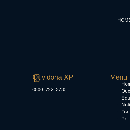
HOM
Ouvidoria XP
Menu
Ho
0800–722–3730
Que
Equ
Notí
Tra
Polí