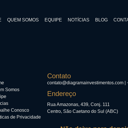
E
QUEM SOMOS
EQUIPE
NOTÍCIAS
BLOG
CONT
Contato
me
contato@diagramainvestimentos.com | 
m Somos
Endereço
ipe
cias
Rua Amazonas, 439, Conj. 111
balhe Conosco
Centro, São Caetano do Sul (ABC)
ticas de Privacidade