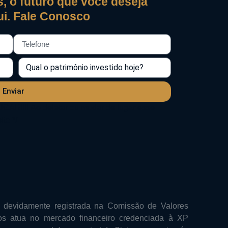
, o futuro que você deseja
i. Fale Conosco
Enviar
!!!! Ao deletar ou mudar de lugar esse
te */
 devidamente registrada na Comissão de Valores
os atua no mercado financeiro credenciada à XP