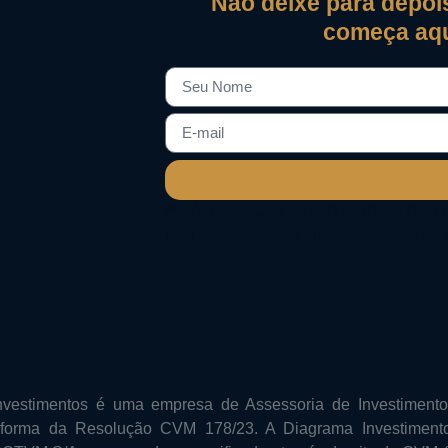
Não deixe para depois
começa aqu
/* NÃO APAGAR E NÃO MUDAR DE LUGAR
html, você apagará funcionalidades do si
vestimentos é uma empresa de Assessoria de Investimento
a forma da Resolução CVM 178/23. A Diagrama Investiment