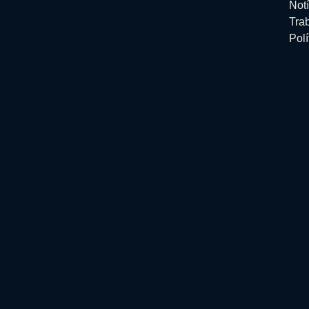
Notí
Tra
Polí