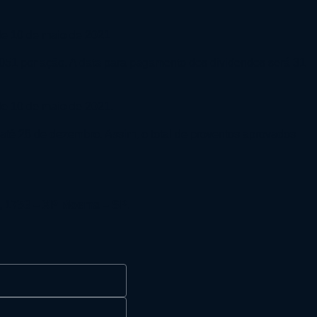
 de 10 de maio de 2021
7051 por ação. A data para pagamento dos dividendos será 31
 de 10 de maio de 2021.
té 28 de dezembro. Assim, o total de proventos aprovados
a, 1753 – XP Moema – SP.