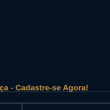
e as ações da companhia serão negociadas ex-dividendo a partir
ividendos no valor de R$ 200 milhões, correspondentes a R$ 0,
e as ações da companhia serão negociadas ex-dividendo a partir
dos, correspondente a R$ 1,3059 por ação, que serão pagos a
, 439 CJ 45 – São Caetano do Sul XP (ABC) | Av. Ibirapuer
nça - Cadastre-se Agora!