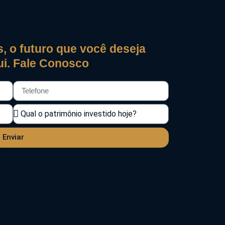
, o futuro que você deseja
i. Fale Conosco
Enviar
!!!! Ao deletar ou mudar de lugar esse
te */