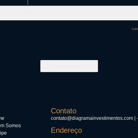
Enviar
Lucr
Abra já a sua conta
Contato
me
contato@diagramainvestimentos.com | 
m Somos
Endereço
ipe