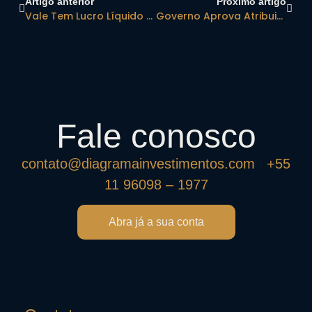
Artigo anterior
Próximo artigo
Vale Tem Lucro Líquido De US$ 5,5 Bilhões No Primeiro Trimestre De 2021, Alta De 2.220%
Governo Aprova Atribuição Da Eletrobras No Processo De Desestatização
Fale conosco
contato@diagramainvestimentos.com
|
+55
11 96098 – 1977
Abra já a sua conta