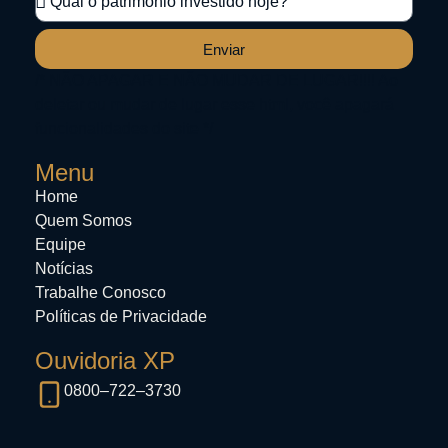
Enviar
/* NÃO APAGAR E NÃO MUDAR DE LUGAR!!!! Ao
deletar ou mudar de lugar esse html, você apagará
funcionalidades do site */
Menu
Home
Quem Somos
Equipe
Notícias
Trabalhe Conosco
Políticas de Privacidade
Ouvidoria XP
0800–722–3730