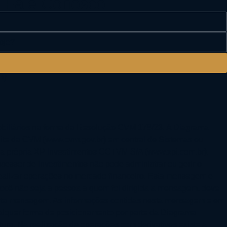
. Fale Conosco
*/
biliários na forma da Resolução CVM 178/23. A Diagrama
site da CVM (www.cvm.gov.br) em central de Sistemas ou
e da própria XP Investimentos CCTVM S/A (www.xpi.com.br).
sessor de Investimentos não pode administrar ou gerir o
 realizar operações no mercado financeiro. Esta mensagem e
 você não seja a pessoa a quem foi dirigida a mensagem, deve
 nesta mensagem. As informações contidas nesta mensagem e em
alquer forma de posicionamento por parte da Diagrama
tura. Na realização de operações com derivativos existe a