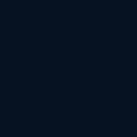
BLOG
Entendendo Fundos de Pr
Por: Ricardo Leite – 06/2024
Os fundos de private equity (PE) são uma classe de investime
funcionam e por que são uma opção atraente para investidores 
simples e direta.
O Que São Fundos de Private 
Fundos de private equity são veículos de investimento que leva
Diferente das ações negociadas em bolsas de valores, essas e
Como Funcionam os Fundos de 
O ciclo de vida de um fundo de private equity pode ser dividido