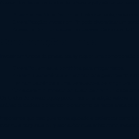
Apesar dos riscos, os fundos de private equity são atraentes po
Potencial de Altos Retornos
: Historicamente, os fundos
Diversificação
: Investir em PE pode diversificar um port
Acesso a Oportunidades Exclusivas
: Os fundos de PE
Considerações Finais
Investir em fundos de private equity requer uma compreensão c
Diversifiquem seus portfólios
para mitigar riscos.
Avaliem a experiência e histórico dos gestores
do fund
Tenham paciência e uma perspectiva de longo prazo
.
Considerem o impacto do custo de oportunidade
em s
Os fundos de private equity podem ser uma adição valiosa a um p
análise cuidadosa e entender plenamente os riscos antes de inv
Esperamos que este guia tenha ajudado a esclarecer como func
tiver mais perguntas ou quiser saber mais sobre como investir