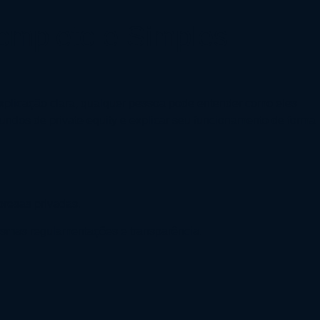
ompleto e Simples
explicação clara, qualquer pessoa pode entender como eles
undos de private equity e explicar seu funcionamento de forma
presas privadas.
mesmas regulamentações e transparência.