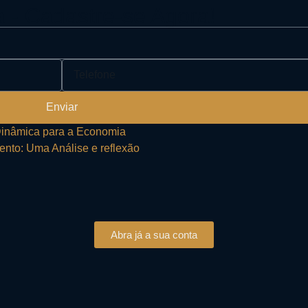
a - Cadastre-se Agora!
Enviar
 Dinâmica para a Economia
ento: Uma Análise e reflexão
Abra já a sua conta