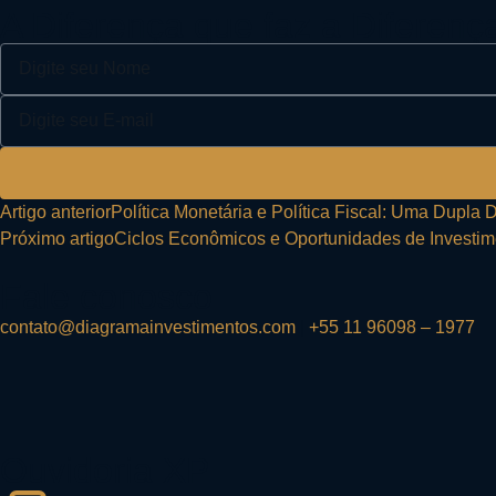
A Diferença que faz a Diferenç
Artigo anterior
Política Monetária e Política Fiscal: Uma Dupla
Próximo artigo
Ciclos Econômicos e Oportunidades de Investim
Fale conosco
contato@diagramainvestimentos.com
|
+55 11 96098 – 1977
Ouvidoria XP