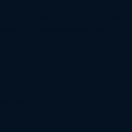
res institucionais e individuais de alta renda, chamados de
detalhado.
l de crescimento. Essas aquisições podem incluir empresas em
sso pode envolver mudanças na gestão, otimização de
s empresas investidas. Essa venda pode ocorrer através de
istribuídos aos LPs.
der suas participações antes do término do fundo.
ente seu desempenho.
nvestidas.