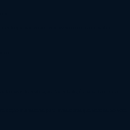
orno.
timento que não estão disponíveis no mercado público.
ores:
retornos e diversificação. No entanto, é crucial fazer uma
a opção interessante para investidores qualificados. Se você