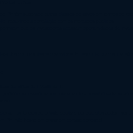
r várias razões:
 de PE têm superado outras classes de ativos em termos de ret
fólio, reduzindo a correlação com os mercados públicos.
 permitem que os investidores acessem oportunidades de inves
lara dos compromissos envolvidos. É essencial que os investid
o.
uas decisões de investimento.
ortfólio de investimentos, oferecendo a possibilidade de altos 
estir.
ionam os fundos de private equity e por que eles podem ser um
 em PE, não hesite em entrar em contato conosco!