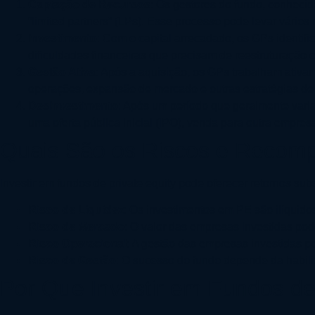
Captação de Recursos
: Os gestores do fundo, conhecid
“limited partners” (LPs). Esse processo pode levar vário
Investimento
: Com o capital arrecadado, os GPs identi
dificuldades financeiras que precisam de reestruturaç
Gestão Ativa
: Após a aquisição, os GPs trabalham ativ
operações, expansão de mercado e outras estratégias de
Desinvestimento
: Após um período que geralmente vari
uma oferta pública inicial (IPO), venda para outra empresa
Quais São os Riscos e Recom
Investir em fundos de private equity pode oferecer retornos sub
Risco de Liquidez
: Os investimentos em PE são ilíquido
Risco de Mercado
: O valor das empresas investidas po
Risco Operacional
: A gestão das empresas investidas 
Risco de Gestão
: O sucesso do fundo depende da habilid
Por Que Investir em Fundos de