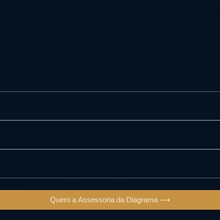
endo resultar em significativas perdas patrimoniais. Para infor
tos no telefone nº 0800 722 3730.
s
e assessores entrem em contato com você
Quero a Assessoria da Diagrama ⟶