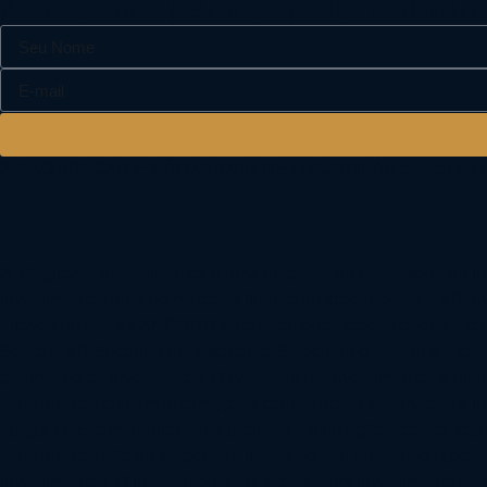
Não deixe para depois, o futu
/* NÃO APAGAR E NÃO MUDAR DE LUGAR!!!! Ao deletar ou mudar
A Diagrama Investimentos é uma empresa de Assessoria de In
Investimentos atua no mercado financeiro credenciada à XP In
através do site da ANCORD para escritórios credenciados a pa
Sobre a XP Encontre um escritório>Selecione o estado e a cid
patrimônio de investidores. O Assessor de Investimentos é um 
seus anexos contêm informações confidenciais destinadas a ind
apagá-la. É terminantemente proibida a utilização, acesso, 
seus anexos são de responsabilidade do seu autor, não repre
Investimentos. O investimento em ações é um investimento de ri