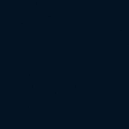
os como “general partners” (GPs), levantam capital de investido
s meses e envolve a apresentação de um plano de investimento 
ficam e adquirem empresas privadas que acreditam ter potencia
ão ou empresas bem-sucedidas que buscam expansão.
amente para melhorar o desempenho das empresas investidas. I
 valor agregado.
a entre 7 a 10 anos, os GPs buscam vender as participações na
 ou outro fundo de private equity. Os lucros obtidos são então d
pensas?
stanciais, mas também envolve riscos significativos:
s, o que significa que os investidores não podem facilmente ven
de ser afetado por condições econômicas e de mercado.
pode enfrentar desafios operacionais que impactam negativam
ade dos GPs em identificar, adquirir e melhorar as empresas i
 Private Equity?