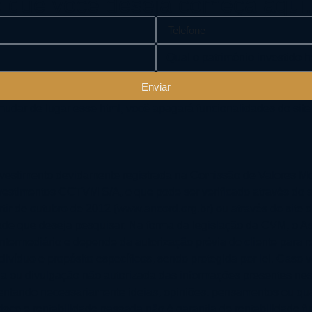
ro que você deseja começa aqui
Enviar
 de lugar esse html, você apagará funcionalidades do site 
vestimento devidamente registrada na Comissão de Valores Mo
vestimentos CCTVM S/A, o que pode ser verificado através do 
rtir de outubro de 2012 (www.ancord.org.br) ou através do sit
ade que deseja pesquisar. Na forma da legislação da CVM, o As
intermediário e depende da autorização prévia do cliente para
ivíduo e propósito específicos, sendo protegida por lei. Caso
cópia ou divulgação não autorizada das informações presentes
sentando necessariamente ideias, opiniões, pensamentos ou qu
sco e rentabilidade passada não é garantia de rentabilidade fu