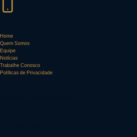
0800–722–3730
Menu
Home
Quem Somos
Equipe
Notícias
Trabalhe Conosco
Políticas de Privacidade
Contato
contato@diagramainvestimentos.com | +55 11 4223-5733 / 11
Endereço
Rua Amazonas, 439, Conj. 111
Centro, São Caetano do Sul (ABC)