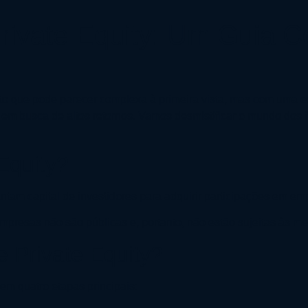
ivate Equity: Um Guia C
nto que pode parecer complexa à primeira vista, mas com uma 
em busca de altos retornos. Vamos desmistificar o mundo dos f
Equity?
ntam capital de investidores para adquirir participações em em
mpresas não são públicas e, portanto, não estão sujeitas às 
Private Equity?
 em quatro etapas principais: