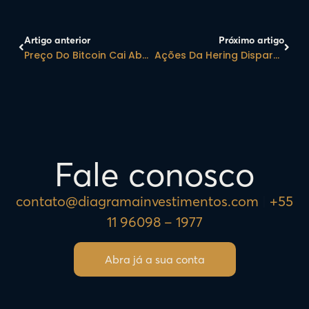
Artigo anterior
Próximo artigo
Preço Do Bitcoin Cai Abaixo De US$ 50 Mil Após Anúncio Do Presidente Biden
Ações Da Hering Disparam Mais De 30% Após Acordo Com Grupo Soma
Fale conosco
contato@diagramainvestimentos.com
|
+55
11 96098 – 1977
Abra já a sua conta