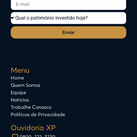
Enviar
/* NÃO APAGAR E NÃO MUDAR DE LUGAR!!!! Ao
deletar ou mudar de lugar esse html, você
apagará funcionalidades do site */
Menu
Home
Quem Somos
Equipe
Notícias
Trabalhe Conosco
Políticas de Privacidade
Ouvidoria XP
0800–722–3730