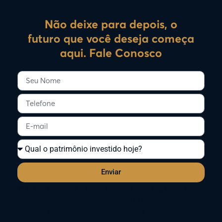
Não deixe para depois, o
futuro que você deseja começa
aqui. Fale Conosco
Enviar
/* NÃO APAGAR E NÃO MUDAR DE LUGAR!!!! Ao
deletar ou mudar de lugar esse html, você
apagará funcionalidades do site */