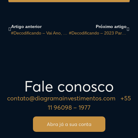
Artigo anterior
Próximo artigo
#Decodificando – Vai Ano, Vem Ano… E O Que Mais Importa?
#Decodificando – 2023 Para Todos Os Perfis De Investidores!
Fale conosco
contato@diagramainvestimentos.com
|
+55
11 96098 – 1977
Abra já a sua conta