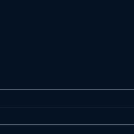
intermediário e depende da autorização prévia do cliente para
ivíduo e propósito específicos, sendo protegida por lei. Caso
cópia ou divulgação não autorizada das informações presentes
sentando necessariamente ideias, opiniões, pensamentos ou qu
sco e rentabilidade passada não é garantia de rentabilidade fu
endo resultar em significativas perdas patrimoniais. Para infor
tos no telefone nº 0800 722 3730.
s