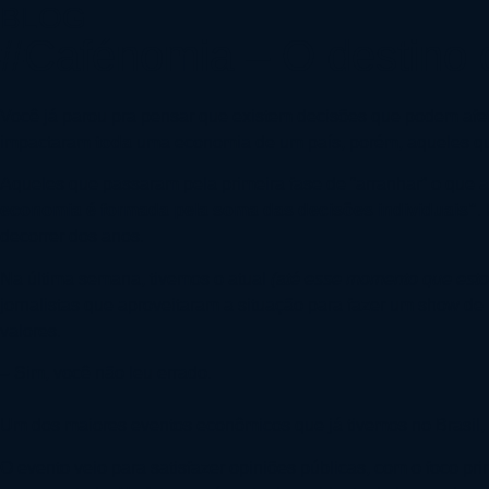
BLOG
#Cafénomia – O destino 
Você já parou pra pensar que existem decisões que podem afet
impactaram
toda
uma economia de um país, porém, aqueles qu
Aqueles que passaram pela primeira fase de “arranhar” o que 
economia é formada pela soma das decisões individuais”
.
decorrer dos anos.
Na última semana, tivemos o atual
(até esse momento que est
jornalistas que aproveitaram a situação para fazer um show de 
valores.
– Sim, você não leu errado.
Um dos maiores eventos econômicos que já tivemos no Brasil, nes
O evento veio para satisfazer opiniões públicas, com o foco pri