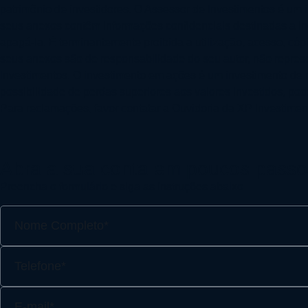
patrimônio de investidores. O Assessor de Investimentos é um 
seus anexos contêm informações confidenciais destinadas a ind
apagá-la. É terminantemente proibida a utilização, acesso, 
seus anexos são de responsabilidade do seu autor, não repre
Investimentos. O investimento em ações é um investimento de ri
possibilidade de perdas superiores aos valores investidos, pod
Para reclamações, favor contatar a Ouvidoria da XP Investimen
Abra a sua conta em poucos passo
Preencha o formulário e siga as instruções abaixo