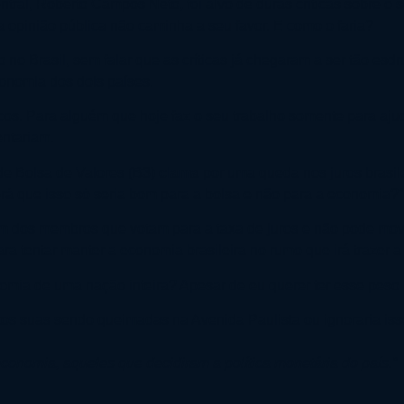
ntral, Roberto Campos Neto, foi alvo de duras críticas sobre o
 a opinião pública não caminha a seu favor. E como o faria?
o Brasil, sem falar que as críticas já chegaram a ser tão esdr
onomia dos dois países.
os. Para alguém que hoje faz o seu trabalho somente para ajuda
ntariam.
 de Bolsa de Valores (B3)
clama
por uma queda nos juros brasilei
rá que isso só seria bom para a bolsa e não para a economia?”
 um dos membros que votam para a taxa de juros e não pode m
ra tentar manter a economia brasileira no rumo que irá trazer
ia de uma nação inteira? Apesar de eu querer ter esse peso n
fotos suas sendo queimadas na Avenida Paulista ou ignoraria is
onomia, aqueles que decidiram a política monetária do país.”