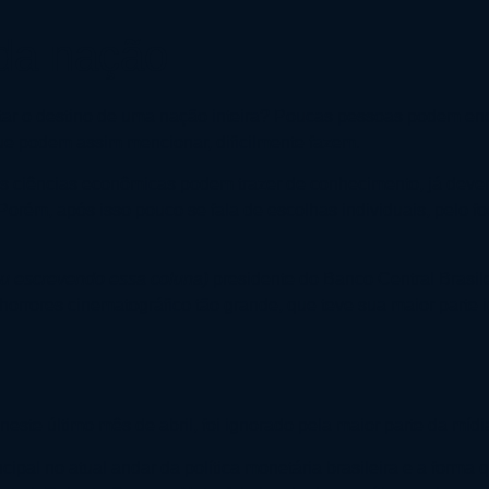
da nação
ar o destino de uma nação inteira? Poucas pessoas podem enche
e podem assim mencionar, dificilmente fazem.
as ciências econômicas podem trazer de conhecimento, já deve
 Porém, após isso pouco se fala de escolhas individuais, pelo
ou escrevendo essa coluna)
presidente do Banco Central Brasile
horrores cinematográfico tão grande, que teve sua maior parte 
te último mês de abril, foi ignorado pela maior parte da mídia 
ncipal no atual andar da política monetária brasileira e a form