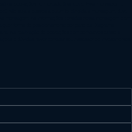
 realizar operações no mercado financeiro. Esta mensagem e
 você não seja a pessoa a quem foi dirigida a mensagem, deve
 nesta mensagem. As informações contidas nesta mensagem e em
alquer forma de posicionamento por parte da Diagrama
tura. Na realização de operações com derivativos existe a
mações e dúvidas, favor contatar seu Assessor de Investimentos.