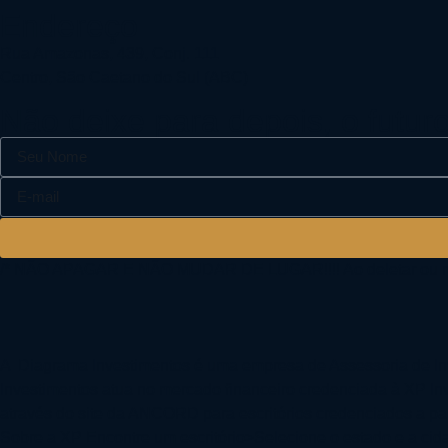
Endereço
Rua Amazonas, 439, Conj. 111
Centro, São Caetano do Sul (ABC)
Não deixe para depois, o futu
/* NÃO APAGAR E NÃO MUDAR DE LUGAR!!!! Ao deletar ou mudar
A Diagrama Investimentos é uma empresa de Assessoria de In
Investimentos atua no mercado financeiro credenciada à XP In
através do site da ANCORD para escritórios credenciados a pa
Sobre a XP Encontre um escritório>Selecione o estado e a cid