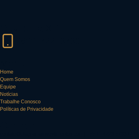
Ouvidoria XP
0800–722–3730
Menu
Home
Quem Somos
Equipe
Notícias
Trabalhe Conosco
Políticas de Privacidade
Contato
contato@diagramainvestimentos.com | +55 11 4223-5733 / 11