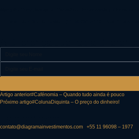
Marcello Corsi Janota de Carvalho – Economista e Operador 
Entre em contato conosco: (11) 95091-2770 | Rua Amazona
A Diferença que faz a Diferenç
Artigo anterior
#Cafénomia – Quando tudo ainda é pouco
Próximo artigo
#ColunaDiquinta – O preço do dinheiro!
Fale conosco
contato@diagramainvestimentos.com
|
+55 11 96098 – 1977