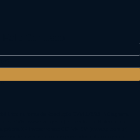
. Fale Conosco
*/
biliários na forma da Resolução CVM 178/23. A Diagrama
site da CVM (www.cvm.gov.br) em central de Sistemas ou
e da própria XP Investimentos CCTVM S/A (www.xpi.com.br).
sessor de Investimentos não pode administrar ou gerir o