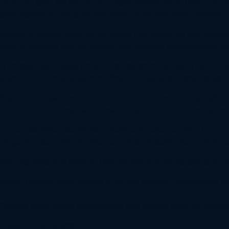
como um todo. No fato em sí, o atual presidente do banco do ce
país. Apesar de ele ter se defendido da melhor forma possível,
Muitas empresas estão performando mal devido ao juro elevado n
norte americana sem ao menos fazer estudos básicos sobre ec
A pressão que o atual presidente está sofrendo não é para pouc
devem vir como facadas e torções no coração que poucos ague
Não mentirei para você leitor, o Marcello investidor e operador
Marcello economista não cansa de repetir em minha orelha, “se
O Campos Neto não decide a política de juros sozinho. Ele é
pergunto o tamanho do peso que ele deve sofrer diariamente pa
Você aguentaria o peso de uma decisão que muda toda a econom
Nesse cenário, você cederia a opinião pública e aceitaria ter 
“Dedico essa coluna para aqueles que fizeram parte da macroec
Imagem: Psicólogos Berrini