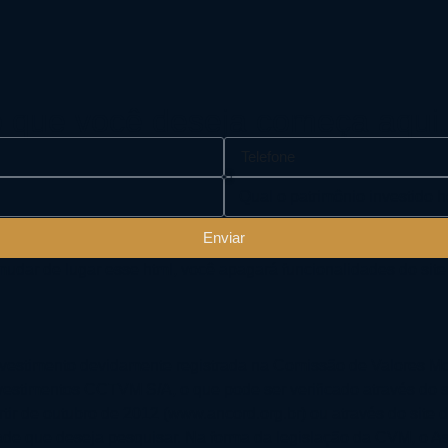
ro que você deseja começa aqui
Enviar
 de lugar esse html, você apagará funcionalidades do site 
vestimento devidamente registrada na Comissão de Valores Mo
vestimentos CCTVM S/A, o que pode ser verificado através do 
rtir de outubro de 2012 (www.ancord.org.br) ou através do sit
ade que deseja pesquisar. Na forma da legislação da CVM, o As