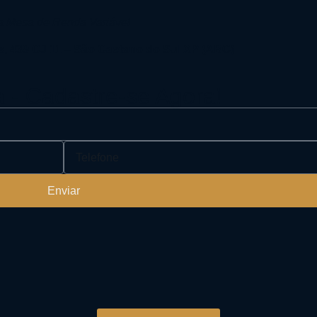
da Mesa de Renda Variável
s, 439 CJ 11 – São Caetano do Sul XP (ABC)
a - Cadastre-se Agora!
Enviar