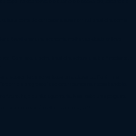
 seu papel na economia e o quanto ele estava prejudicando o
uxulas a ponto de comparar a taxa nominal brasileira com a
r o Brasil a ter uma economia melhor, as atuais críticas
ros. Com isso, a bolsa brasileira voltará a subir. Entretanto, o
.
over a economia como se fosse uma alavanca. Porém me
 a “ordem e o progresso” que estampamos na nossa bandeira.
o futuro, hoje eu não aguentaria. Mas, cabe uma pergunta:
so e focaria no que é melhor para a nação?