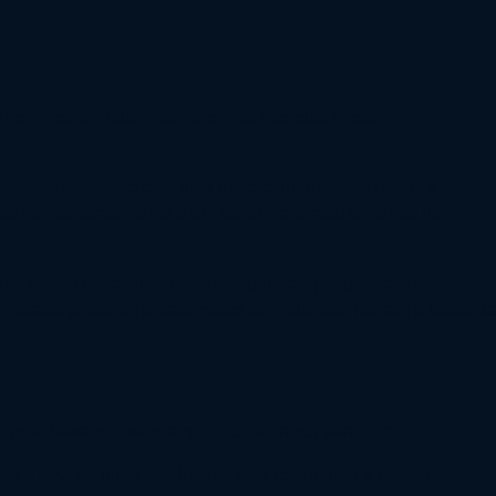
r o peito e falar que a escolha que elas fizeram
m ter se deparado com uma frase corriqueira do ramo
“a
 foco na macroeconomia e em como ela afetou o mundo no
iro sendo ovacionado em rede pública, por políticos e
ignorado pelos principais meios de mídia que narram a bolsa de
pela baixa relevância que ele iria trazer para o todo.
a que a taxa de juros atualmente está retardando a economia