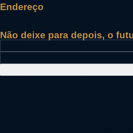
Endereço
Rua Amazonas, 439, Conj. 111
Centro, São Caetano do Sul (ABC)
Não deixe para depois, o fu
/* NÃO APAGAR E NÃO MUDAR DE LUGAR!!!! Ao deletar ou mudar
A Diagrama Investimentos é uma empresa de Assessoria de In
Investimentos atua no mercado financeiro credenciada à XP In
através do site da ANCORD para escritórios credenciados a pa
Sobre a XP Encontre um escritório>Selecione o estado e a cid