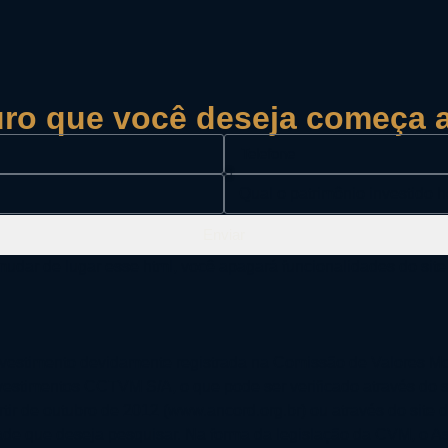
turo que você deseja começa 
Enviar
 de lugar esse html, você apagará funcionalidades do site 
vestimento devidamente registrada na Comissão de Valores Mo
vestimentos CCTVM S/A, o que pode ser verificado através do 
rtir de outubro de 2012 (www.ancord.org.br) ou através do sit
ade que deseja pesquisar. Na forma da legislação da CVM, o As