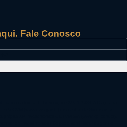
aqui. Fale Conosco
*/
biliários na forma da Resolução CVM 178/23. A Diagrama
site da CVM (www.cvm.gov.br) em central de Sistemas ou
e da própria XP Investimentos CCTVM S/A (www.xpi.com.br).
sessor de Investimentos não pode administrar ou gerir o