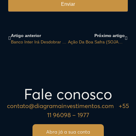
Enviar
Artigo anterior
Próximo artigo
Banco Inter Irá Desdobrar Uma Ação Em Três
Ação Da Boa Safra (SOJA3) Fecha Em Alta De 46% Em Estreia Na B3: O Que Explica O Salto Das Ações?
Fale conosco
contato@diagramainvestimentos.com
|
+55
11 96098 – 1977
Abra já a sua conta